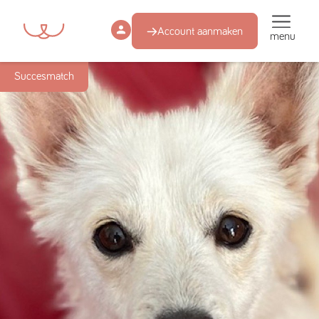
Account aanmaken
menu
Succesmatch