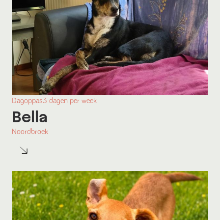
Dagoppas
3
dagen
per week
Bella
Noordbroek