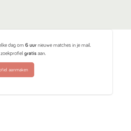
elke dag om
6 uur
nieuwe matches in je mail.
zoekprofiel
gratis
aan.
ofiel aanmaken