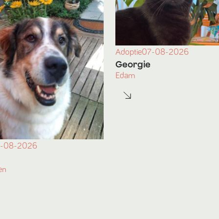
Adoptie
07-08-2026
Georgie
Edam
-08-2026
en