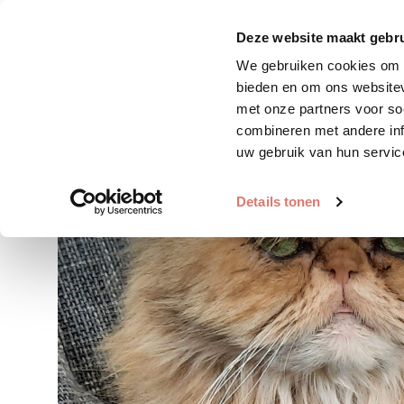
Zoek huisdier
Plaats huis
Deze website maakt gebru
We gebruiken cookies om c
bieden en om ons websitev
met onze partners voor so
combineren met andere inf
uw gebruik van hun servic
Details tonen