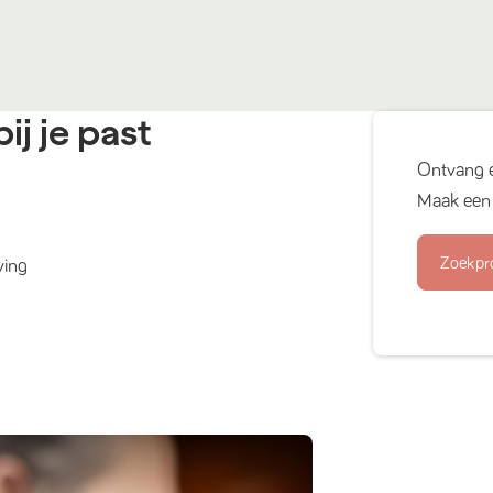
ij je past
Ontvang 
Maak een 
Zoekpr
ving