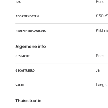
Pers
RAS
€50-€
ADOPTIEKOSTEN
Klikt n
REDEN HERPLAATSING
Algemene info
Poes
GESLACHT
Ja
GECASTREERD
Langha
VACHT
Thuissituatie