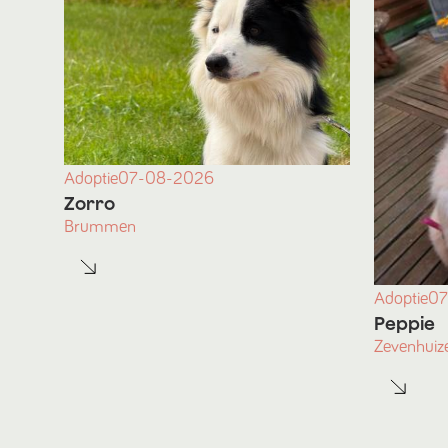
Adoptie
07-08-2026
Zorro
Brummen
Adoptie
07
Peppie
Zevenhuiz