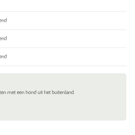
end
end
end
en met een hond uit het buitenland.