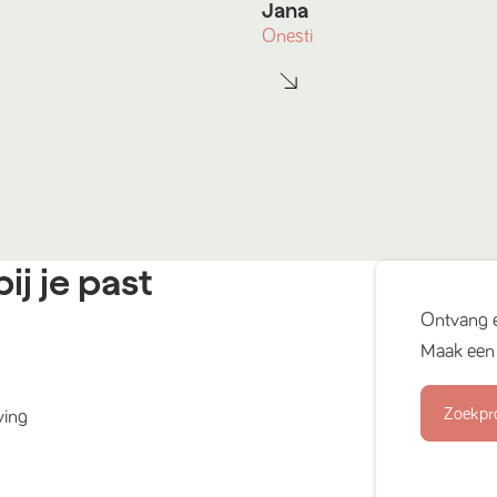
Jana
Onesti
ij je past
Ontvang 
Maak een 
Zoekpr
ving