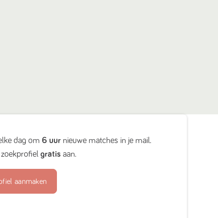
elke dag om
6 uur
nieuwe matches in je mail.
zoekprofiel
gratis
aan.
ofiel aanmaken