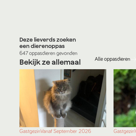
Deze lieverds zoeken
een dierenoppas
647
oppasdieren
gevonden
Alle
oppasdieren
Bekijk ze allemaal
Gastgezin
Vanaf
September
2026
Gastgezin