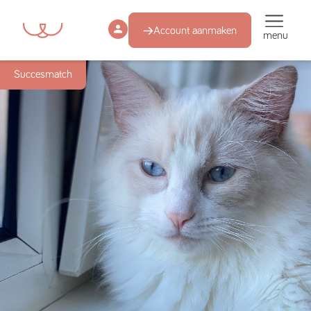
Account aanmaken
menu
Succesmatch