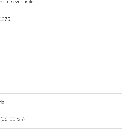
r retriever bruin
€275
rig
 (35-55 cm)