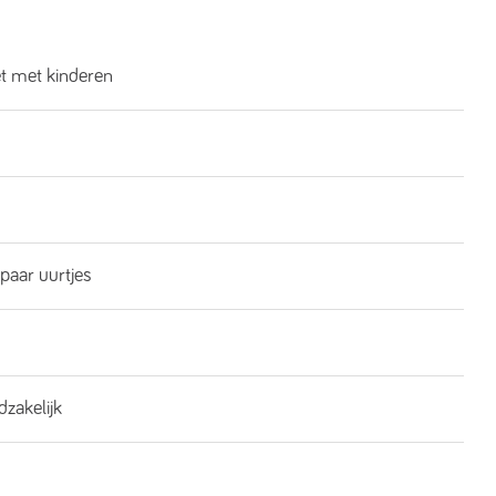
et met kinderen
 paar uurtjes
dzakelijk