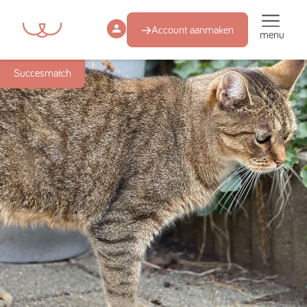
Account aanmaken
menu
Succesmatch