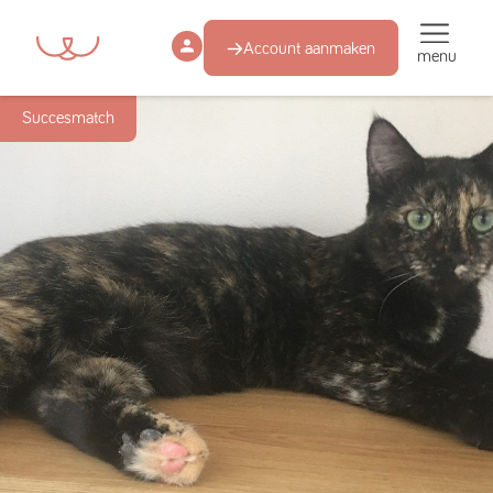
Account aanmaken
menu
Succesmatch