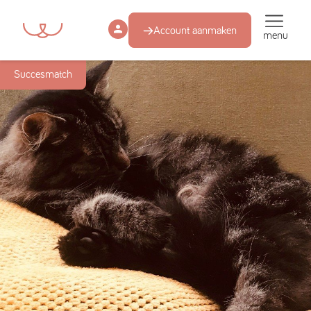
Account aanmaken
menu
Succesmatch