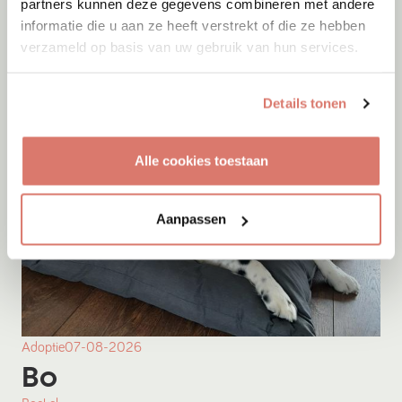
partners kunnen deze gegevens combineren met andere
informatie die u aan ze heeft verstrekt of die ze hebben
Onesti
verzameld op basis van uw gebruik van hun services.
Details tonen
Alle cookies toestaan
Aanpassen
Adoptie
07-08-2026
Bo