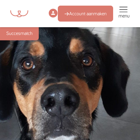
Account aanmaken
menu
Succesmatch