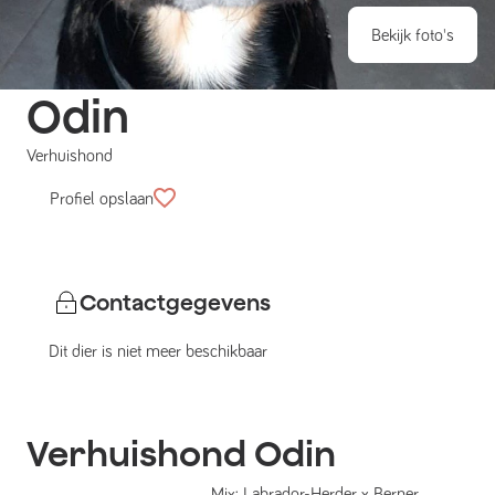
Bekijk foto's
Odin
Verhuishond
Profiel opslaan
Contactgegevens
Dit dier is niet meer beschikbaar
Verhuishond
Odin
Mix: Labrador-Herder x Berner