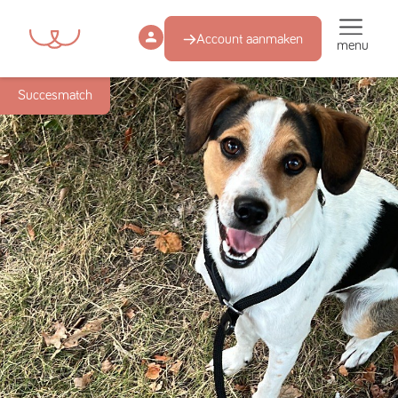
Account aanmaken
menu
Succesmatch