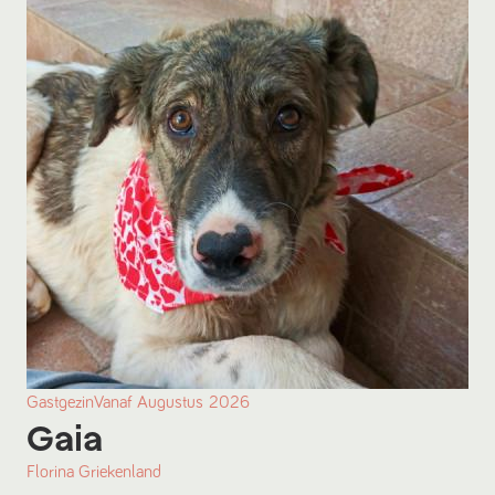
Gastgezin
Vanaf
Augustus
2026
Gaia
Florina Griekenland