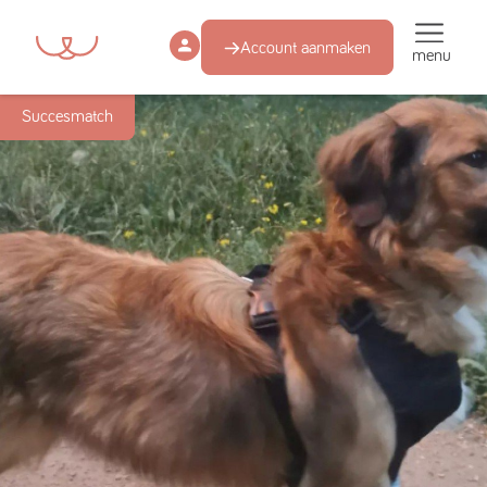
Account aanmaken
menu
Succesmatch