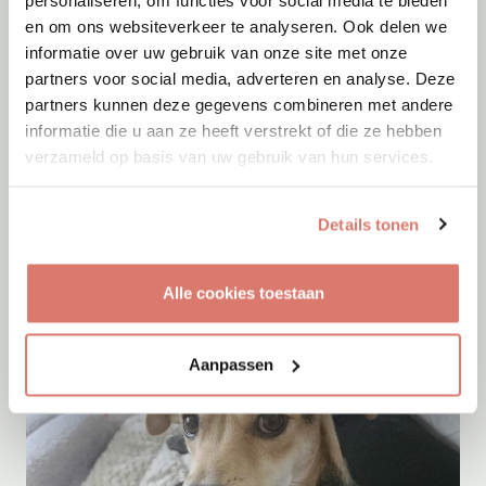
en om ons websiteverkeer te analyseren. Ook delen we
informatie over uw gebruik van onze site met onze
partners voor social media, adverteren en analyse. Deze
partners kunnen deze gegevens combineren met andere
informatie die u aan ze heeft verstrekt of die ze hebben
verzameld op basis van uw gebruik van hun services.
Adoptie
10-08-2026
Lala
+ Tic-Tac
Details tonen
Bahrain
Alle cookies toestaan
Aanpassen