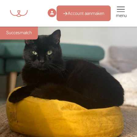
Account aanmaken
menu
Succesmatch