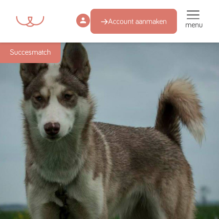
Account aanmaken
menu
Succesmatch