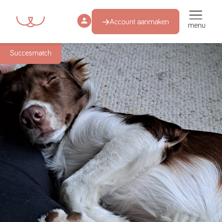
Account aanmaken
menu
Succesmatch