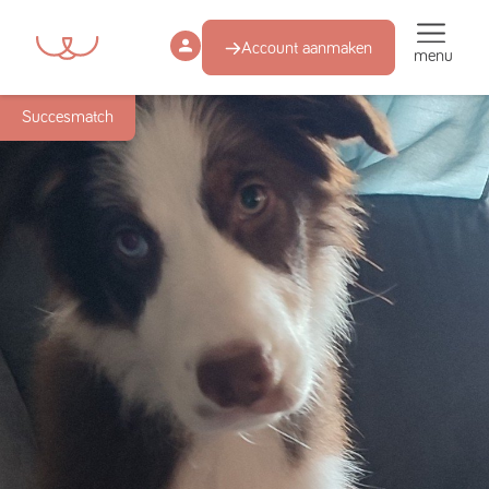
Account aanmaken
menu
Succesmatch