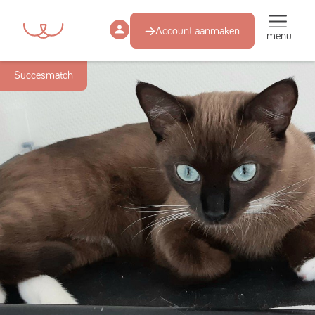
Account aanmaken
menu
Succesmatch