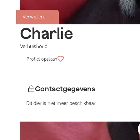
Succesmatch
Verwijderd
Charlie
Verhuishond
Profiel opslaan
Contactgegevens
Dit dier is niet meer beschikbaar