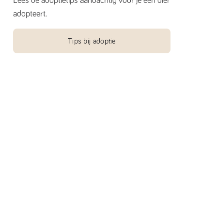
Lees de adoptietips aandachtig voor je een dier
adopteert.
Tips bij adoptie