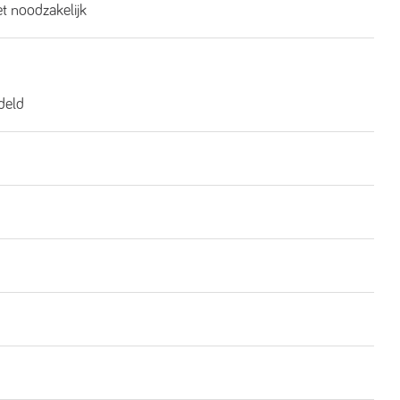
et noodzakelijk
deld