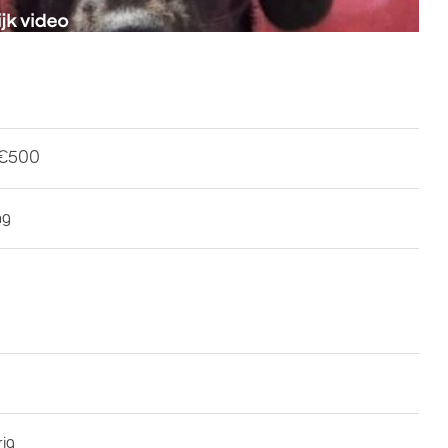
-€500
ng
rig