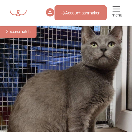
Account aanmaken
menu
Succesmatch