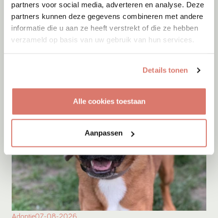
partners voor social media, adverteren en analyse. Deze
Adoptie
07-08-2026
partners kunnen deze gegevens combineren met andere
Bambi
informatie die u aan ze heeft verstrekt of die ze hebben
verzameld op basis van uw gebruik van hun services.
Amersfoort
Details tonen
Alle cookies toestaan
Aanpassen
Adoptie
07-08-2026