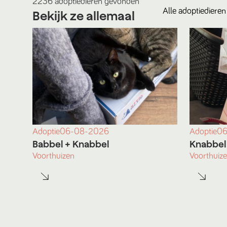
2236
adoptiedieren
gevonden
Alle
adoptiedieren
Bekijk ze allemaal
Adoptie
06-08-2026
Adoptie
06
Babbel
+ Knabbel
Knabbel
Voorthuizen
Voorthuiz