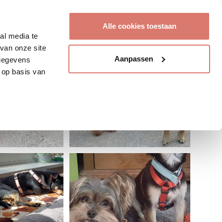
Account aanmaken
Alle cookies toestaan
al media te
van onze site
Aanpassen
 gegevens
 op basis van