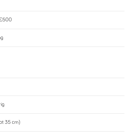
-€500
ng
rig
tot 35 cm)