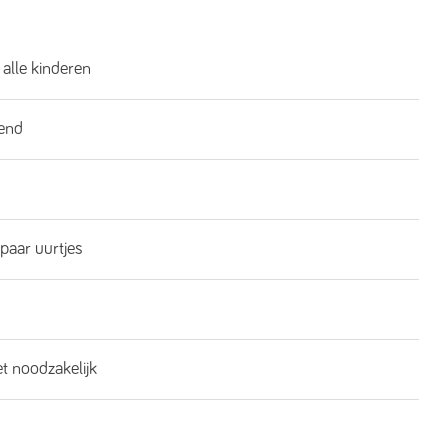
 alle kinderen
end
 paar uurtjes
et noodzakelijk