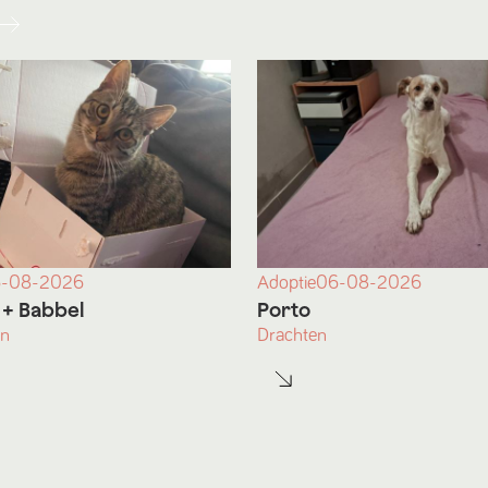
-08-2026
Adoptie
06-08-2026
+ Babbel
Porto
en
Drachten