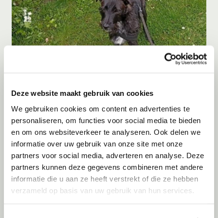
Deze website maakt gebruik van cookies
Adoptie
06-08-2026
We gebruiken cookies om content en advertenties te
** SPOED ** Toshio
personaliseren, om functies voor social media te bieden
en om ons websiteverkeer te analyseren. Ook delen we
Nieuwe Pekela
informatie over uw gebruik van onze site met onze
partners voor social media, adverteren en analyse. Deze
partners kunnen deze gegevens combineren met andere
informatie die u aan ze heeft verstrekt of die ze hebben
verzameld op basis van uw gebruik van hun services.