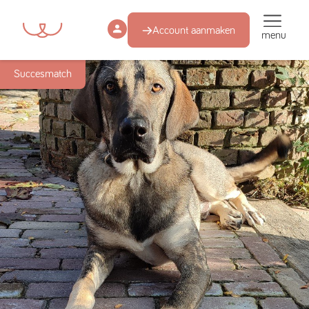
Account aanmaken
menu
Succesmatch