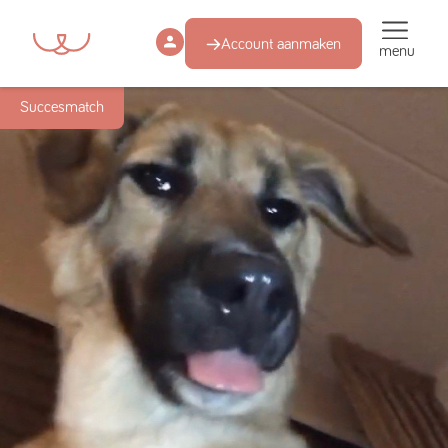
Account aanmaken
menu
Succesmatch