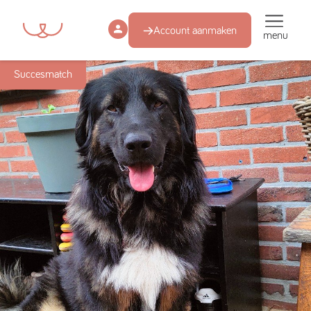
Account aanmaken
menu
Succesmatch