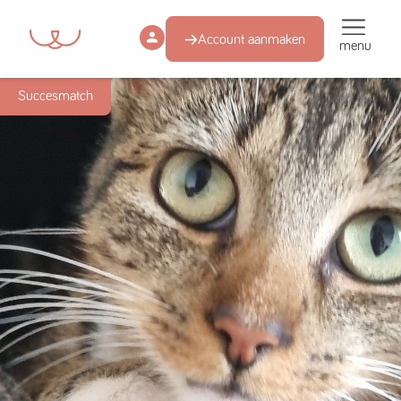
Account aanmaken
menu
Succesmatch