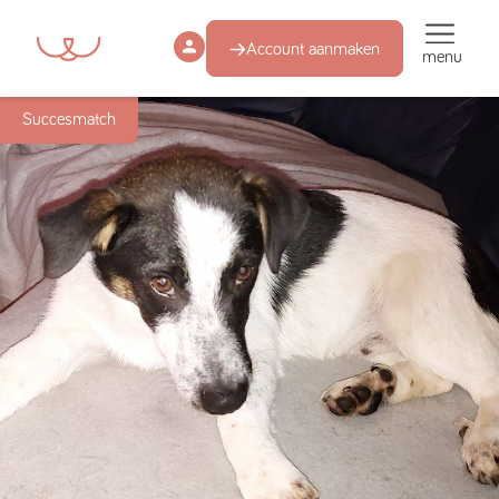
Account aanmaken
menu
Succesmatch