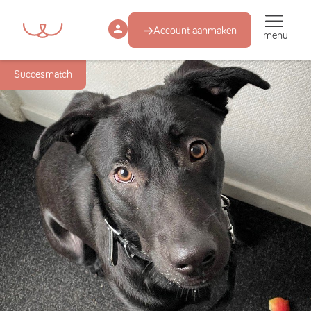
Account aanmaken
menu
Succesmatch