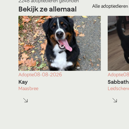
2248
adoptiedieren
gevonden
Alle
adoptiedieren
Bekijk ze allemaal
Adoptie
08-08-2026
Adoptie
08
Kay
Sabbath
Maasbree
Leidsche