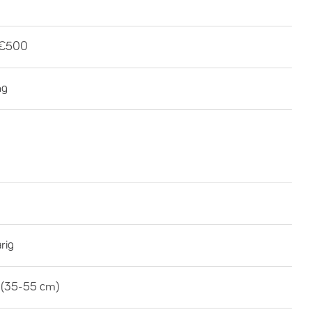
-€500
ng
rig
 (35-55 cm)