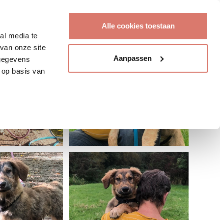
Account aanmaken
Alle cookies toestaan
al media te
van onze site
Aanpassen
 gegevens
 op basis van