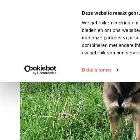
Zoek huisdier
Plaats huis
Deze website maakt gebru
We gebruiken cookies om c
bieden en om ons websitev
met onze partners voor so
combineren met andere inf
uw gebruik van hun servic
Details tonen