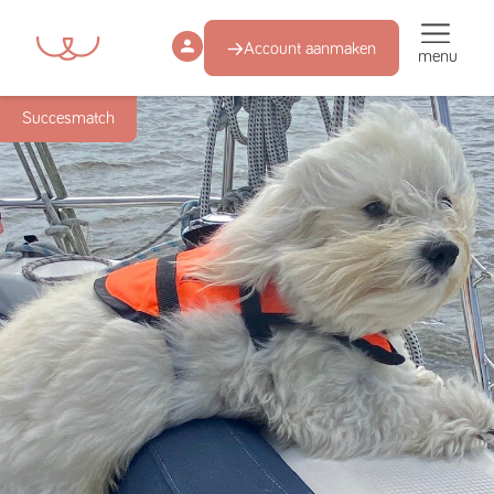
Account aanmaken
menu
Succesmatch