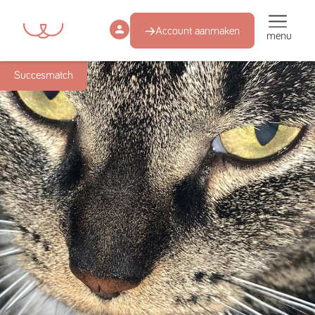
Account aanmaken
menu
Succesmatch