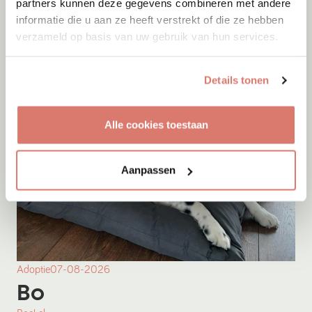
partners kunnen deze gegevens combineren met andere
informatie die u aan ze heeft verstrekt of die ze hebben
Onesti
verzameld op basis van uw gebruik van hun services.
Details tonen
Alle cookies toestaan
Aanpassen
Adoptie
07-08-2026
Bo