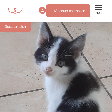
Account aanmaken
menu
Succesmatch