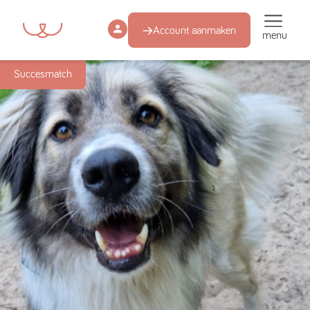
Account aanmaken
menu
Succesmatch