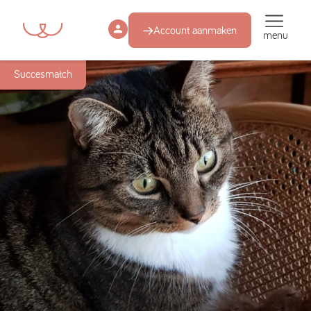
Account aanmaken
menu
Succesmatch