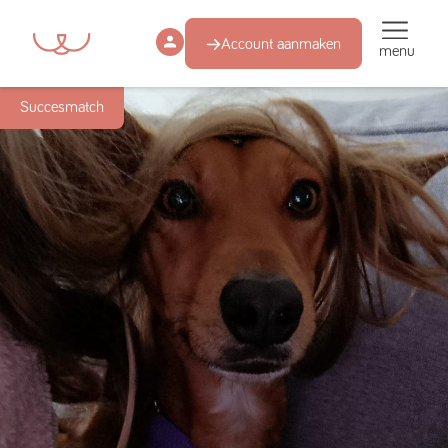
Account aanmaken
menu
Succesmatch