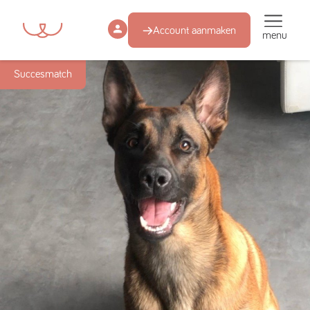
Account aanmaken
menu
Succesmatch