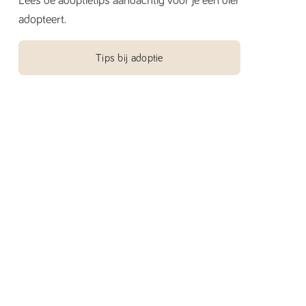
Lees de adoptietips aandachtig voor je een dier
adopteert.
Tips bij adoptie