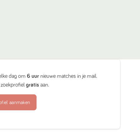
elke dag om
6 uur
nieuwe matches in je mail.
zoekprofiel
gratis
aan.
ofiel aanmaken