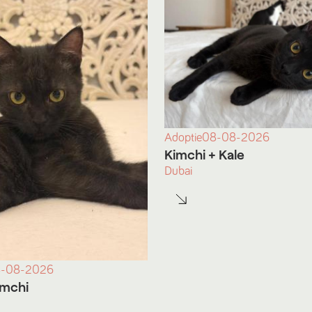
Adoptie
08-08-2026
Kimchi
+ Kale
Dubai
-08-2026
imchi