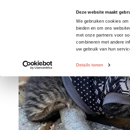
Zoek huisdier
Plaats huis
Deze website maakt gebru
We gebruiken cookies om c
bieden en om ons websitev
met onze partners voor so
combineren met andere inf
uw gebruik van hun servic
Details tonen