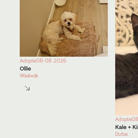
Adoptie
08-08-2026
Ollie
Waalwijk
Adoptie
08
Kale
+ K
Dubai