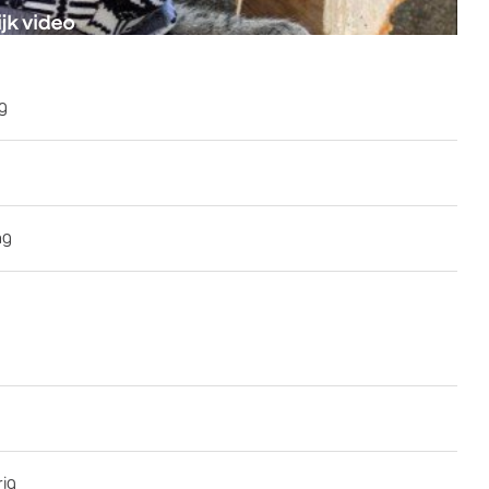
ng
ng
rig