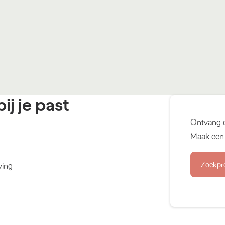
ij je past
Ontvang 
Maak een 
Zoekpr
ving