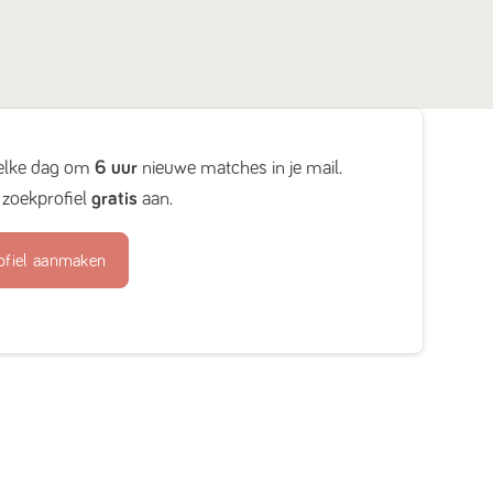
elke dag om
6 uur
nieuwe matches in je mail.
zoekprofiel
gratis
aan.
ofiel aanmaken