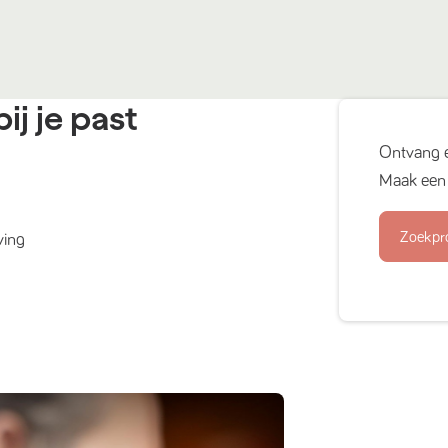
ij je past
Ontvang 
Maak een 
Zoekpr
ving