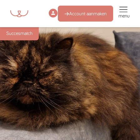
Account aanmaken
menu
Succesmatch