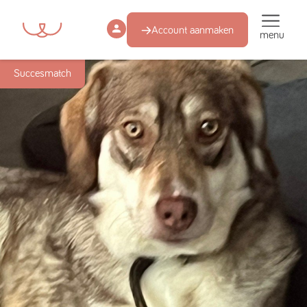
Account aanmaken
menu
Succesmatch