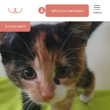
Account aanmaken
menu
Succesmatch