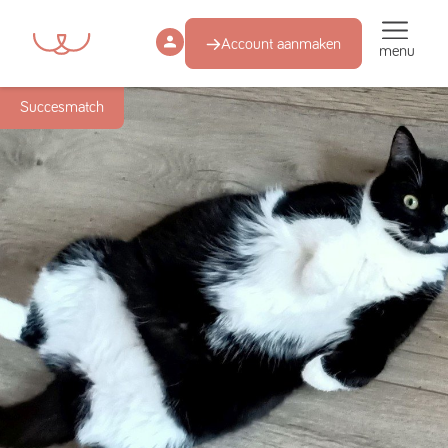
Account aanmaken
menu
Succesmatch