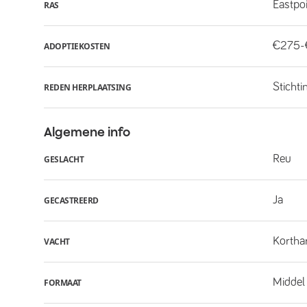
Eastpo
RAS
€275
ADOPTIEKOSTEN
Stichti
REDEN HERPLAATSING
Algemene info
Reu
GESLACHT
Ja
GECASTREERD
Kortha
VACHT
Middel
FORMAAT