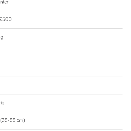
inter
-€500
ng
rig
 (35-55 cm)