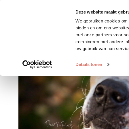
Zoek huisdier
Plaats huis
Deze website maakt gebru
We gebruiken cookies om c
bieden en om ons websitev
met onze partners voor so
combineren met andere inf
uw gebruik van hun servic
Details tonen