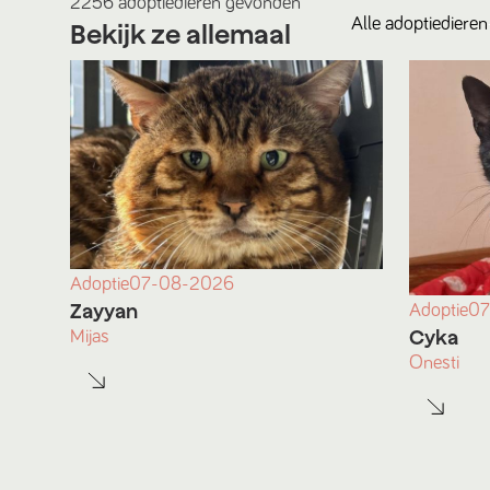
2256
adoptiedieren
gevonden
Alle
adoptiedieren
Bekijk ze allemaal
Adoptie
07-08-2026
Zayyan
Adoptie
07
Cyka
Mijas
Onesti