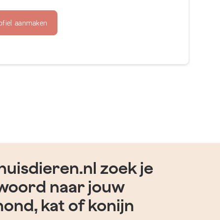
ofiel aanmaken
uisdieren.nl zoek je
woord naar jouw
hond, kat of konijn