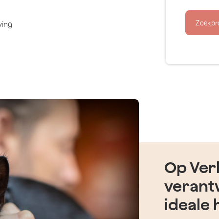
Zoekpr
ving
Op Verh
verant
ideale 