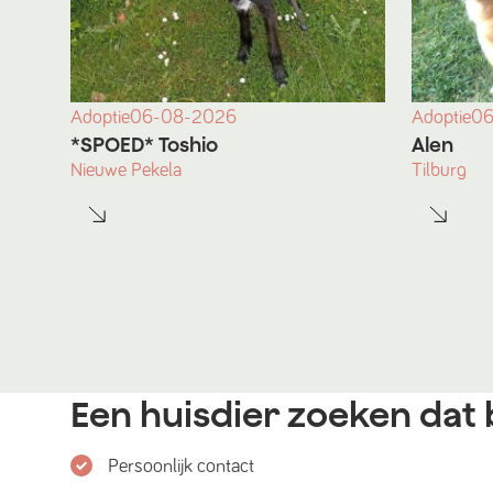
Adoptie
06-08-2026
Adoptie
06
*SPOED* Toshio
Alen
Nieuwe Pekela
Tilburg
Een huisdier zoeken dat b
Persoonlijk contact