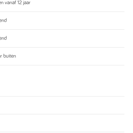
n vanaf 12 jaar
end
end
ar buiten