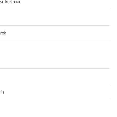
se korthaar
brek
rig