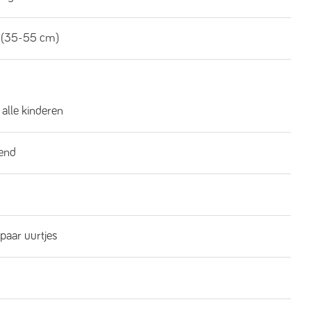
 (35-55 cm)
 alle kinderen
end
 paar uurtjes