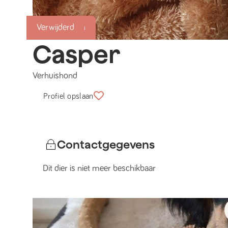
Succesmatch
Verwijderd
Casper
Verhuishond
Profiel opslaan
Contactgegevens
Dit dier is niet meer beschikbaar