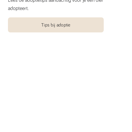
Lees de adoptietips aandachtig voor je een dier
adopteert.
Tips bij adoptie