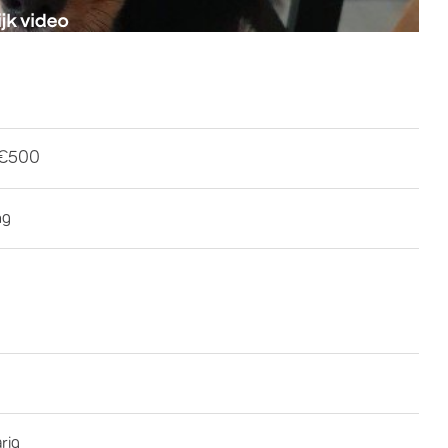
-€500
ng
rig