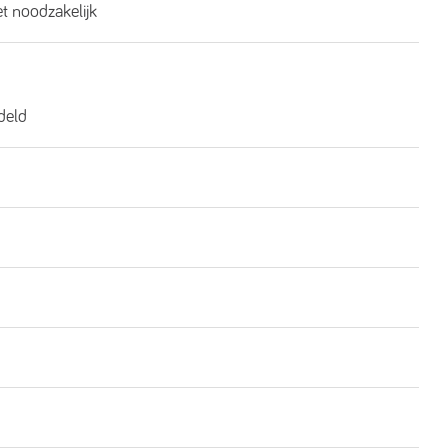
et noodzakelijk
deld