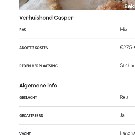
Verhuishond
Casper
Mix
RAS
€275
ADOPTIEKOSTEN
Stichti
REDEN HERPLAATSING
Algemene info
Reu
GESLACHT
Ja
GECASTREERD
Langha
VACHT