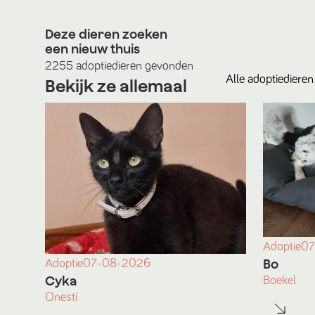
Deze dieren zoeken
een nieuw thuis
2255
adoptiedieren
gevonden
Alle
adoptiedieren
Bekijk ze allemaal
Adoptie
07
Bo
Adoptie
07-08-2026
Cyka
Boekel
Onesti