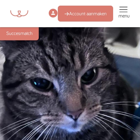
Account aanmaken
menu
Succesmatch