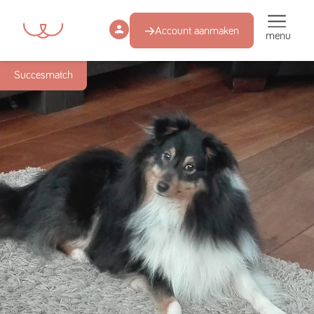
Account aanmaken
menu
Succesmatch