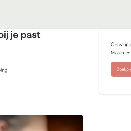
ij je past
Ontvang 
Maak een 
Zoekpr
ving