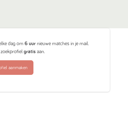
elke dag om
6 uur
nieuwe matches in je mail.
zoekprofiel
gratis
aan.
ofiel aanmaken