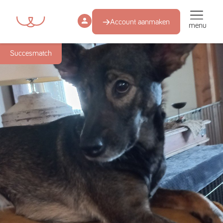
Account aanmaken
menu
Succesmatch