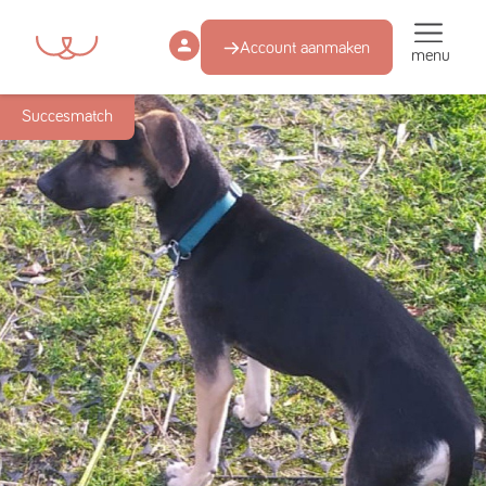
Account aanmaken
menu
Succesmatch